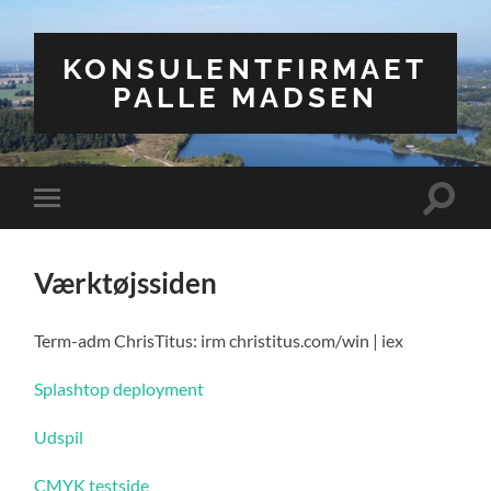
KONSULENTFIRMAET
PALLE MADSEN
Toggle
Toggle
search
mobile
field
menu
Værktøjssiden
Term-adm ChrisTitus: irm christitus.com/win | iex
Splashtop deployment
Udspil
CMYK testside