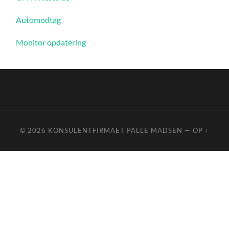
Automodtag
Monitor opdatering
© 2026
KONSULENTFIRMAET PALLE MADSEN
—
OP ↑